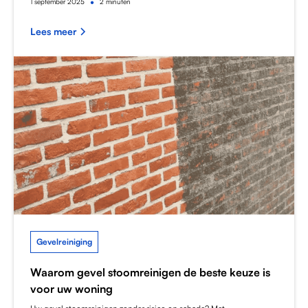
•
1
september 2025
2 minuten
Lees meer
Gevelreiniging
Waarom gevel stoomreinigen de beste keuze is
voor uw woning