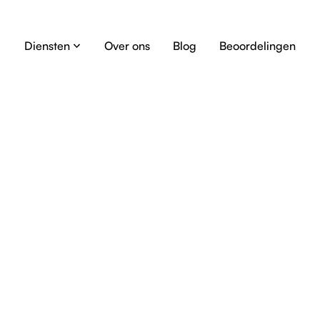
Diensten
Over ons
Blog
Beoordelingen
Onze diensten
Dak reinigen