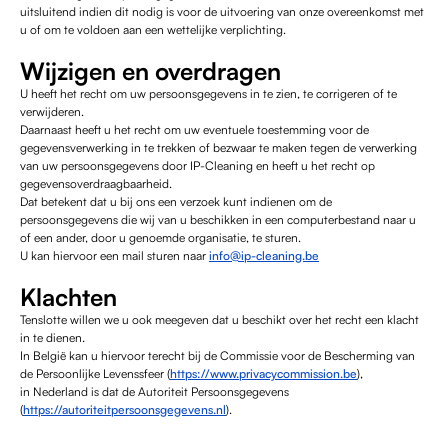
uitsluitend indien dit nodig is voor de uitvoering van onze overeenkomst met
u of om te voldoen aan een wettelijke verplichting.
Wijzigen en overdragen
U heeft het recht om uw persoonsgegevens in te zien, te corrigeren of te
verwijderen.
Daarnaast heeft u het recht om uw eventuele toestemming voor de
gegevensverwerking in te trekken of bezwaar te maken tegen de verwerking
van uw persoonsgegevens door IP-Cleaning en heeft u het recht op
gegevensoverdraagbaarheid.
Dat betekent dat u bij ons een verzoek kunt indienen om de
persoonsgegevens die wij van u beschikken in een computerbestand naar u
of een ander, door u genoemde organisatie, te sturen.
U kan hiervoor een mail sturen naar
info@ip-cleaning.be
Klachten
Tenslotte willen we u ook meegeven dat u beschikt over het recht een klacht
in te dienen.
In België kan u hiervoor terecht bij de Commissie voor de Bescherming van
de Persoonlijke Levenssfeer (
https://www.privacycommission.be
),
in Nederland is dat de Autoriteit Persoonsgegevens
(
https://autoriteitpersoonsgegevens.nl
).