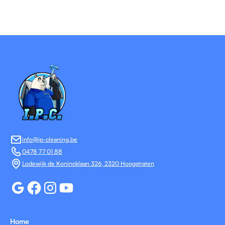
info@ip-cleaning.be
0478 77 01 88
Lodewijk de Konincklaan 326, 2320 Hoogstraten
Home